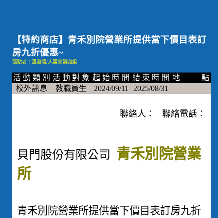
【特約商店】青禾別院營業所提供當下價目表訂
房九折優惠~
張貼者：温淑晴/人事室第四組
活 動 類 別
活 動 對 象
起 始 時 間
結 束 時 間
地 點
校外訊息
教職員生
2024/09/11
2025/08/31
聯絡人： 聯絡電話：
青禾別院營業
貝門股份有限公司
所
青禾別院營業所提供當下價目表訂房九折