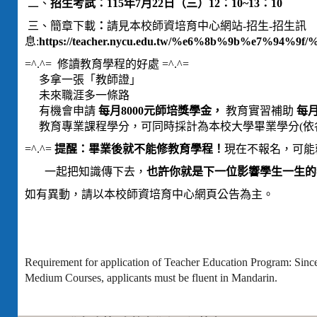
二、
招生考試：
115年7月22日（三）12：10~13：10
三、簡章下載
：
請見本校師資培育中心網站-招生-招生訊
息:
https://teacher.nycu.edu.tw/%e6%8b%9b%e7%94
=^.^= 修讀教育學程的好處 =^.^=
多拿一張「教師證」
未來職涯多一條路
有機會申請
每月8000元師培獎學金，
教育實習補助
每月
教育專業課程學分，可同時採計為本校大學畢業學分(依
=^.^=
提醒：畢業後就不能修教育學程！
現在不報名，可能就
一起把知識傳下去，
也許你就是下一位影響學生一生的
如有異動，請以本校師資培育中心網頁公告為主。
Requirement for application of Teacher Education Program: Since
Medium Courses, applicants must be fluent in Mandarin.