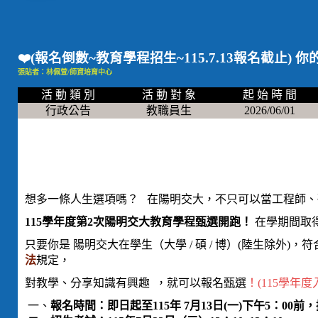
❤️(報名倒數~教育學程招生~115.7.13報名截止
張貼者：林佩萱/師資培育中心
活 動 類 別
活 動 對 象
起 始 時 間
行政公告
教職員生
2026/06/01
想多一條人生選項嗎？ 在陽明交大，不只可以當工程師、
115學年度第2次陽明交大教育學程甄選開跑！
在學期間取
只要你是 陽明交大在學生（大學 / 碩 / 博）(陸生除外)，符
法
規定，
對教學、分享知識有興趣 ，就可以報名甄選
！
(115學年
一、
報名時間：即日起至115年 7月13日(一)下午5：0