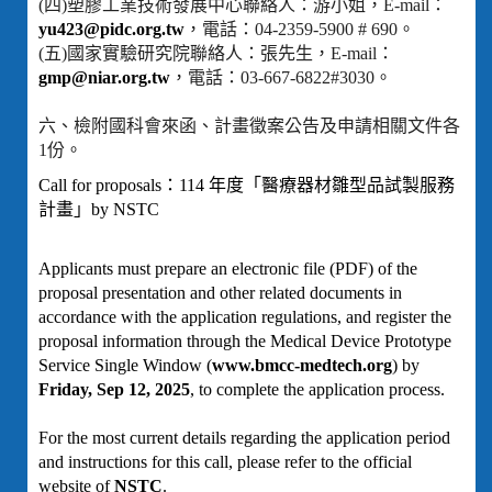
(四)塑膠工業技術發展中心聯絡人：游小姐，E-mail：
yu423@pidc.org.tw
，電話：04-2359-5900 # 690。
(五)國家實驗研究院聯絡人：張先生，E-mail：
gmp@niar.org.tw
，電話：03-667-6822#3030。
六、檢附國科會來函、計畫徵案公告及申請相關文件各
1份。
Call for proposals：114 年度「醫療器材雛型品試製服務
計畫」by NSTC
Applicants must prepare an electronic file (PDF) of the
proposal presentation and other related documents in
accordance with the application regulations, and register the
proposal information through the Medical Device Prototype
Service Single Window (
www.bmcc-medtech.org
) by
Friday, Sep 12, 2025
, to complete the application process.
For the most current details regarding the application period
and instructions for this call, please refer to the official
website of
NSTC
.