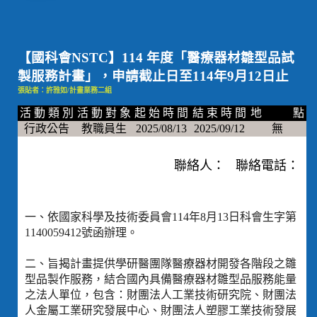
【國科會NSTC】114 年度「醫療器材雛型品試
製服務計畫」，申請截止日至114年9月12日止
張貼者：許雅如/計畫業務二組
活 動 類 別
活 動 對 象
起 始 時 間
結 束 時 間
地 點
行政公告
教職員生
2025/08/13
2025/09/12
無
聯絡人： 聯絡電話：
一、依國家科學及技術委員會114年8月13日科會生字第
1140059412號函辦理。
二、旨揭計畫提供學研醫團隊醫療器材開發各階段之雛
型品製作服務，結合國內具備醫療器材雛型品服務能量
之法人單位，包含：財團法人工業技術研究院、財團法
人金屬工業研究發展中心、財團法人塑膠工業技術發展