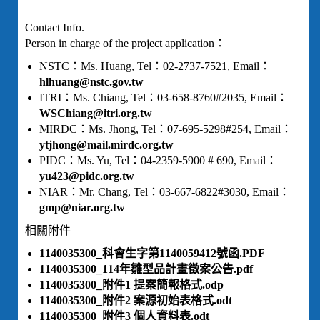
Contact Info.
Person in charge of the project application：
NSTC：Ms. Huang, Tel：02-2737-7521, Email：
hlhuang@nstc.gov.tw
ITRI：Ms. Chiang, Tel：03-658-8760#2035, Email：
WSChiang@itri.org.tw
MIRDC：Ms. Jhong, Tel：07-695-5298#254, Email：
ytjhong@mail.mirdc.org.tw
PIDC：Ms. Yu, Tel：04-2359-5900 # 690, Email：
yu423@pidc.org.tw
NIAR：Mr. Chang, Tel：03-667-6822#3030, Email：
gmp@niar.org.tw
相關附件
1140035300_科會生字第1140059412號函.PDF
1140035300_114年雛型品計畫徵案公告.pdf
1140035300_附件1 提案簡報格式.odp
1140035300_附件2 案源初始表格式.odt
1140035300_附件3 個人資料表.odt