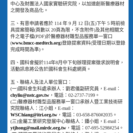
中心及財團法人國家實驗研究院，以加速創新醫療器材
之開發及商品化。
三、有意申請者應於 114 年 9 月 12 日(五)下午 5 時前檢
具提案簡報(頁數以 20頁為限，不含附件)及其他相關文
件之電子檔(PDF)於醫療器材雛型品服務單一窗口
(
www.bmcc-medtech.org
)登錄提案資料(受理日期以登錄
完成時間為準)。
四、國科會擬於114年8月中下旬辦理提案徵求說明會，
活動訊息將公告於國科會生科處網頁。
五、聯絡人及法人單位窗口：
(一)國科會生科處承辦人：劉君儀副研究員，E-mail：
chyliu@nstc.gov.tw
，電話：02-2737-7199。
(二)醫療器材雛型品服務單一窗口承辦人暨工業技術研
究院聯絡人：江小姐，E-mail：
WSChiang@itri.org.tw
，電話：03-658-8760#2035。
(三)金屬工業研究發展中心聯絡人：鍾小姐，E-mail：
ytjhong@mail.mirdc.org.tw
，電話：07-695-5298#254。