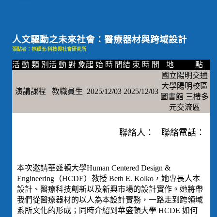
人文驅動之未來社會：醫療器材與跨域設計
張貼者：林穎玉/科技與社會研究所
活 動 類 別
活 動 對 象
起 始 時 間
結 束 時 間
地 點
國立陽明交通
大學陽明校區
演講課程
教職員生
2025/12/03
2025/12/03
圖書館 三樓多
元交流區
聯絡人： 聯絡電話：
本次邀請華盛頓大學Human Centered Design &
Engineering（HCDE）教授 Beth E. Kolko，她專長人本
設計、醫療科技創新以及新興市場的設計實作。她將帶
我們從醫療器材的以人為本設計實務，一路走到跨領域
系所文化的形成；同時介紹到華盛頓大學 HCDE 如何