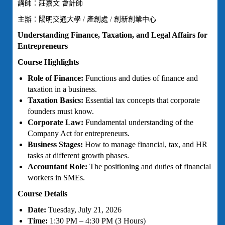
講師：莊嘉文 會計師
主辦：陽明交通大學 / 產創處 / 創新創業中心
Understanding Finance, Taxation, and Legal Affairs for
Entrepreneurs
Course Highlights
Role of Finance:
Functions and duties of finance and
taxation in a business.
Taxation Basics:
Essential tax concepts that corporate
founders must know.
Corporate Law:
Fundamental understanding of the
Company Act for entrepreneurs.
Business Stages:
How to manage financial, tax, and HR
tasks at different growth phases.
Accountant Role:
The positioning and duties of financial
workers in SMEs.
Course Details
Date:
Tuesday, July 21, 2026
Time:
1:30 PM – 4:30 PM (3 Hours)