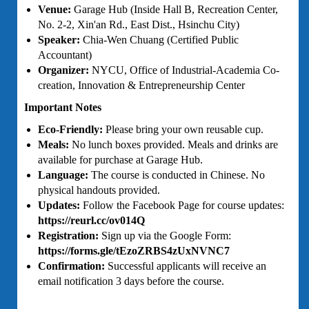
Venue:
Garage Hub (Inside Hall B, Recreation Center,
No. 2-2, Xin'an Rd., East Dist., Hsinchu City)
Speaker:
Chia-Wen Chuang (Certified Public
Accountant)
Organizer:
NYCU, Office of Industrial-Academia Co-
creation, Innovation & Entrepreneurship Center
Important Notes
Eco-Friendly:
Please bring your own reusable cup.
Meals:
No lunch boxes provided. Meals and drinks are
available for purchase at Garage Hub.
Language:
The course is conducted in Chinese. No
physical handouts provided.
Updates:
Follow the Facebook Page for course updates:
https://reurl.cc/ov014Q
Registration:
Sign up via the Google Form:
https://forms.gle/tEzoZRBS4zUxNVNC7
Confirmation:
Successful applicants will receive an
email notification 3 days before the course.