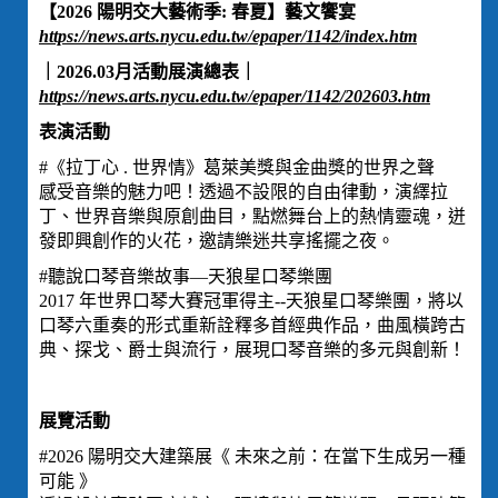
【2026 陽明交大藝術季: 春夏】藝文饗宴
https://news.arts.nycu.edu.tw/epaper/1142/index.htm
｜2026.03月活動展演總表｜
https://news.arts.nycu.edu.tw/epaper/1142/202603.htm
表演活動
#《拉丁心 . 世界情》葛萊美獎與金曲獎的世界之聲
感受音樂的魅力吧！透過不設限的自由律動，演繹拉
丁、世界音樂與原創曲目，點燃舞台上的熱情靈魂，迸
發即興創作的火花，邀請樂迷共享搖擺之夜。
#聽說口琴音樂故事—天狼星口琴樂團
2017 年世界口琴大賽冠軍得主--天狼星口琴樂團，將以
口琴六重奏的形式重新詮釋多首經典作品，曲風橫跨古
典、探戈、爵士與流行，展現口琴音樂的多元與創新！
展覽活動
#2026 陽明交大建築展《 未來之前：在當下生成另一種
可能 》