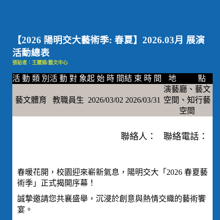
【2026 陽明交大藝術季: 春夏】2026.03月 展演
活動總表
張貼者：王麗娟/藝文中心
活 動 類 別
活 動 對 象
起 始 時 間
結 束 時 間
地 點
演藝廳、藝文
藝文體育
教職員生
2026/03/02
2026/03/31
空間、知行藝
空間
聯絡人： 聯絡電話：
春暖花開，校園迎來嶄新氣息，陽明交大「2026 春夏藝
術季」正式揭開序幕！
誠摯邀請您共襄盛舉，沉浸於創意與熱情交織的藝術饗
宴。