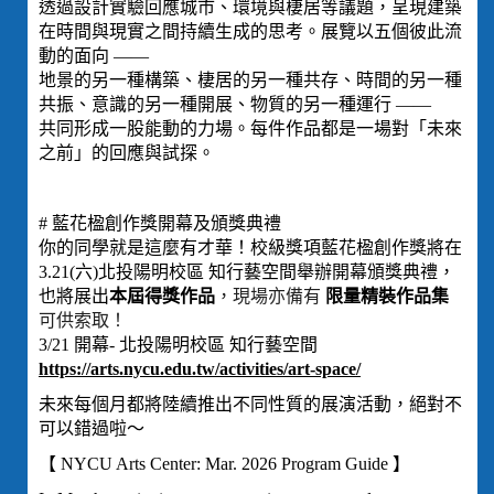
透過設計實驗回應城市、環境與棲居等議題，呈現建築
在時間與現實之間持續生成的思考。展覽以五個彼此流
動的面向 ——
地景的另一種構築、棲居的另一種共存、時間的另一種
共振、意識的另一種開展、物質的另一種運行 ——
共同形成一股能動的力場。每件作品都是一場對「未來
之前」的回應與試探。
# 藍花楹創作獎開幕及頒獎典禮
你的同學就是這麼有才華！校級獎項藍花楹創作獎將在
3.21(六)北投陽明校區 知行藝空間舉辦開幕頒獎典禮，
也將展出
本屆得獎作品
，現場亦備有
限量精裝作品集
可供索取！
3/21 開幕- 北投陽明校區 知行藝空間
https://arts.nycu.edu.tw/activities/art-space/
未來每個月都將陸續推出不同性質的展演活動，絕對不
可以錯過啦～
【 NYCU Arts Center: Mar. 2026 Program Guide 】