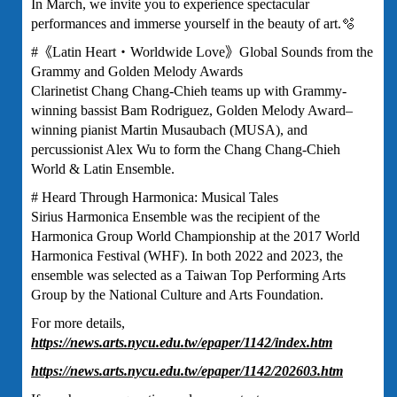
In March, we invite you to experience spectacular
performances and immerse yourself in the beauty of art.🫧
#《Latin Heart・Worldwide Love》Global Sounds from the
Grammy and Golden Melody Awards
Clarinetist Chang Chang-Chieh teams up with Grammy-
winning bassist Bam Rodriguez, Golden Melody Award–
winning pianist Martin Musaubach (MUSA), and
percussionist Alex Wu to form the Chang Chang-Chieh
World & Latin Ensemble.
# Heard Through Harmonica: Musical Tales
Sirius Harmonica Ensemble was the recipient of the
Harmonica Group World Championship at the 2017 World
Harmonica Festival (WHF). In both 2022 and 2023, the
ensemble was selected as a Taiwan Top Performing Arts
Group by the National Culture and Arts Foundation.
For more details,
https://news.arts.nycu.edu.tw/epaper/1142/index.htm
https://news.arts.nycu.edu.tw/epaper/1142/202603.htm