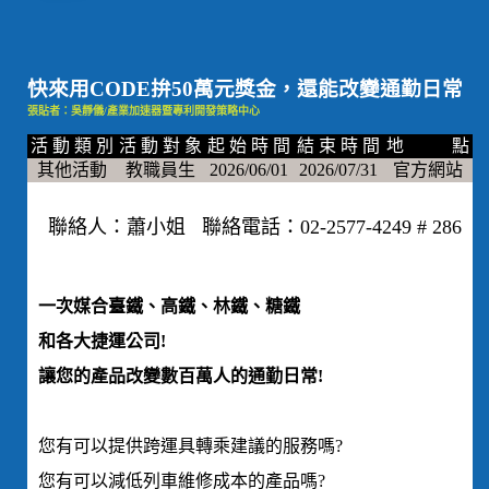
快來用CODE拚50萬元獎金，還能改變通勤日常
張貼者：吳靜儀/產業加速器暨專利開發策略中心
活 動 類 別
活 動 對 象
起 始 時 間
結 束 時 間
地 點
其他活動
教職員生
2026/06/01
2026/07/31
官方網站
聯絡人：蕭小姐 聯絡電話：02-2577-4249 # 286
一次媒合臺鐵、高鐵、林鐵、糖鐵
和各大捷運公司!
讓您的產品改變數百萬人的通勤日常!
您有可以提供跨運具轉乘建議的服務嗎?
您有可以減低列車維修成本的產品嗎?