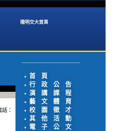
陽明交大首頁
首 頁
行 政 公 告
演 講 課 程
藝 文 體 育
校 園 徵 才
電話：
其 他 活 動
電 子 公 文