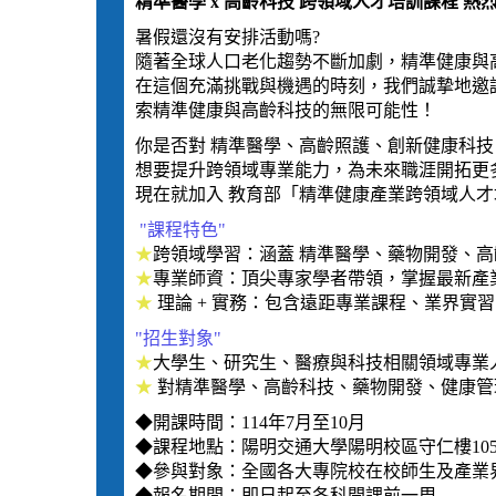
精準醫學 x 高齡科技 跨領域人才培訓課程 熱
暑假還沒有安排活動嗎?
隨著全球人口老化趨勢不斷加劇，精準健康與
在這個充滿挑戰與機遇的時刻，我們誠摯地邀
索精準健康與高齡科技的無限可能性！
你是否對 精準醫學、高齡照護、創新健康科技
想要提升跨領域專業能力，為未來職涯開拓更
現在就加入 教育部「精準健康產業跨領域人
"課程特色"
★
跨領域學習：涵蓋 精準醫學、藥物開發、高
★
專業師資：頂尖專家學者帶領，掌握最新產
★
理論 + 實務：包含遠距專業課程、業界實
"招生對象"
★
大學生、研究生、醫療與科技相關領域專業
★
對精準醫學、高齡科技、藥物開發、健康管
◆開課時間：114年7月至10月
◆課程地點：陽明交通大學陽明校區守仁樓105
◆參與對象：全國各大專院校在校師生及產業
◆報名期間：即日起至各科開課前一周