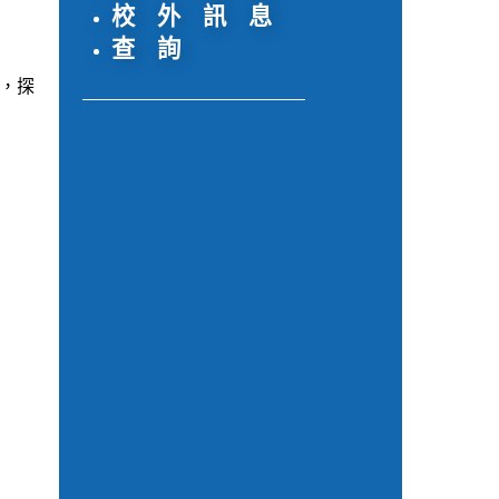
校 外 訊 息
查 詢
，探