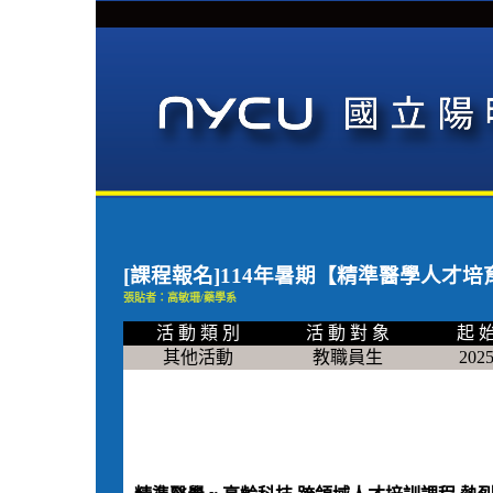
[課程報名]114年暑期【精準醫學人才培
張貼者：高敏珊/藥學系
活 動 類 別
活 動 對 象
起 始
其他活動
教職員生
2025