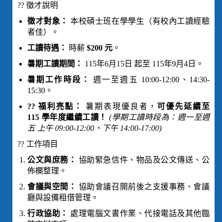
?? 徵才說明
徵才對象：
本校碩士班在學學生（有校內工讀經驗
者佳）。
工讀待遇：
時薪
$200 元
。
暑期工讀期間：
115年6月15日 起至 115年9月4日。
暑期工作時段：
週一至週五 10:00-12:00、14:30-
15:30。
?? 福利亮點：
暑期表現優良者，
可優先延續至
115 學年度繼續工讀！
(學期工讀時段為：週一至週
五 上午 09:00-12:00、下午 14:00-17:00)
?? 工作項目
公文與庶務：
協助緊急信件、物品及公文傳送、公
佈欄整理。
會議與空間：
協助會議召開前後之支援事務、會議
廳與設備租借管理。
行政協助：
處理電腦文書作業、代接電話及其他臨