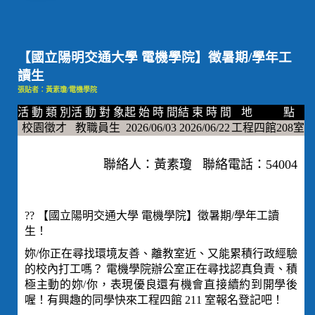
【國立陽明交通大學 電機學院】徵暑期/學年工
讀生
張貼者：黃素瓊/電機學院
活 動 類 別
活 動 對 象
起 始 時 間
結 束 時 間
地 點
校園徵才
教職員生
2026/06/03
2026/06/22
工程四館208室
聯絡人：黃素瓊 聯絡電話：54004
?? 【國立陽明交通大學 電機學院】徵暑期/學年工讀
生！
妳/你正在尋找環境友善、離教室近、又能累積行政經驗
的校內打工嗎？ 電機學院辦公室正在尋找認真負責、積
極主動的妳/你，表現優良還有機會直接續約到開學後
喔！有興趣的同學快來工程四館 211 室報名登記吧！