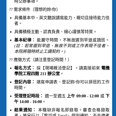
時交辦事項。
?? 需求條件（理想的妳/你）
具備基本中、英文聽說讀寫能力，親切且接待能力佳
者。
具備積極主動、認真負責、細心謹慎等特質。
基本紀律：
能嚴守時間，不無故遲到早退或蹺班。
(註：若常遲到早退、無故不到或工作表現不佳者，
本院將隨時終止工讀契約。)
?? 應徵方式（請注意登記時間！）
報名方式：
採【現場親洽登記】。請直接前來
電機
學院工程四館 211 辦公室
。
登記內容：
填寫申請表、登記妳/你可以排班的工作
時間。
受理登記時段：
週一至週五
上午 09:00 - 12:00
或
下
午 14:00 - 16:00
。
結果通知：
本職缺非報名即錄取。審查合格錄取
者，將另行以「電話或 Email」個別通知；不合適者