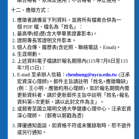
績合格者，依規定進用；不合格者，停止進用。
十二、應徵方式：
應徵者請備妥下列資料，並將所有檔案合併為一
個 PDF 檔，檔名為「姓名」：
最高學(經)歷(含大學畢業證書影本)。
證照專長等證明文件影本。
個人自傳、履歷表(含近照、聯絡電話、Email)。
生涯規劃。
上述資料電子檔請於報名期限內(115年7月8日至115
年7月15日)：
E-mail 至承辦人信箱：
chenhung@nycu.edu.tw
(汪承
宏資深心理師)。郵件主旨請註明「姓名+應徵職缺」
(例：王小明，應徵約用心理師)，如於報名期間內需
更新資料者，請於更新郵件主旨中註明「姓名+報名
資料第○次更新，請以此封文件為主」。
或郵寄至國立陽明交通大學健康心理中心、汪承宏資
深心理師。（郵寄以郵戳為憑）
擇優通知面談，如資格不符或未獲錄取時，恕不退件
或另行通知。