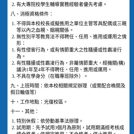
有大專院校學生輔導實務經驗者優先考慮。
八、消極資格條件：
不得與本校校長或擬進用之單位主管等具配偶或三親
等以內之血親、姻親關係。
無性別平等教育法不得聘任、任用、進用或運用之情
形：
有性侵害行為，或有情節重大之性騷擾或性霸凌行
為。
有性騷擾或性霸凌行為，非屬情節重大，經機關(構)
議決1年至4年不得聘任、任用、進用或運用。
不具在學身分（在職專班除外）。
九、上班時間：依本校相關規定辦理（或需配合晚間及
假日輪值等）
十、工作地點：光復校區。
十一、其他：
特別休假：依勞動基準法辦理。
試用期：先予試用3個月為原則，試用期滿經考核成