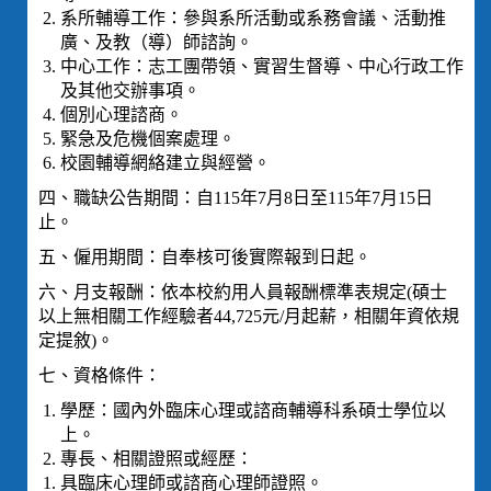
系所輔導工作：參與系所活動或系務會議、活動推
廣、及教（導）師諮詢。
中心工作：志工團帶領、實習生督導、中心行政工作
及其他交辦事項。
個別心理諮商。
緊急及危機個案處理。
校園輔導網絡建立與經營。
四、職缺公告期間：自115年7月8日至115年7月15日
止。
五、僱用期間：自奉核可後實際報到日起。
六、月支報酬：依本校約用人員報酬標準表規定(碩士
以上無相關工作經驗者44,725元/月起薪，相關年資依規
定提敘)。
七、資格條件：
學歷：國內外臨床心理或諮商輔導科系碩士學位以
上。
專長、相關證照或經歷：
具臨床心理師或諮商心理師證照。