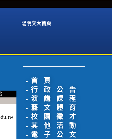
陽明交大首頁
首 頁
行 政 公 告
點
演 講 課 程
藝 文 體 育
校 園 徵 才
u.tw
其 他 活 動
電 子 公 文