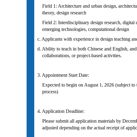
Field 1: Architecture and urban design, architectur
theory, design research
Field 2: Interdisciplinary design research, digital 
emerging technologies, computational design
c. Applicants with experience in design teaching and
d. Ability to teach in both Chinese and English, and
collaborations, or project-based activities.
3. Appointment Start Date:
Expected to begin on August 1, 2026 (subject to t
process)
4. Application Deadline:
Please submit all application materials by Decem
adjusted depending on the actual receipt of applic