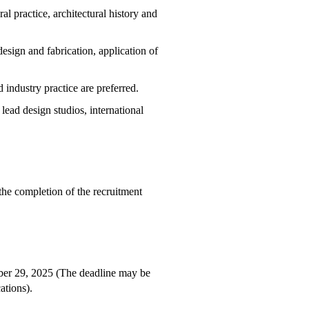
al practice, architectural history and
design and fabrication, application of
 industry practice are preferred.
 lead design studios, international
he completion of the recruitment
ber 29, 2025 (The deadline may be
ations).