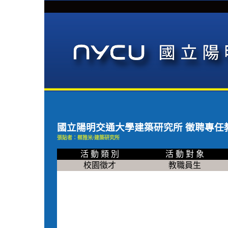
國立陽明交通大學建築研究所 徵聘專任
張貼者：蔡雅米/建築研究所
活 動 類 別
活 動 對 象
校園徵才
教職員生