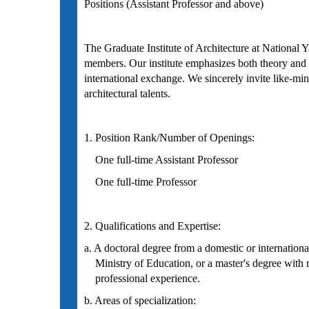
Positions (Assistant Professor and above)
The Graduate Institute of Architecture at National 
members. Our institute emphasizes both theory and p
international exchange. We sincerely invite like-min
architectural talents.
1. Position Rank/Number of Openings:
One full-time Assistant Professor
One full-time Professor
2. Qualifications and Expertise:
a. A doctoral degree from a domestic or internation
Ministry of Education, or a master's degree with 
professional experience.
b. Areas of specialization: