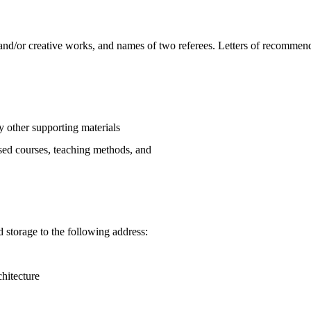
ns and/or creative works, and names of two referees. Letters of recommen
ny other supporting materials
osed courses, teaching methods, and
 storage to the following address:
chitecture