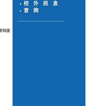
校 外 訊 息
查 詢
學與國