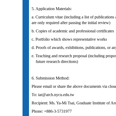
5. Application Materials:
a. Curriculum vitae (including a list of publicatio
are only required after passing the initial review)
b. Copies of academic and professional certificates
c. Portfolio which shows representative works
d. Proofs of awards, exhibitions, publications, or a
e. Teaching and research proposal (including prop
future research directions)
6. Submission Method:
Please email or share the above documents via cloud
To: iar@arch.nycu.edu.tw
Recipient: Ms. Ya-Mi Tsai, Graduate Institute of Ar
Phone: +886-3-5731977