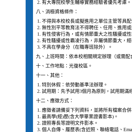
有大專院校學生輔導實務經驗者優先考慮。
八、消極資格條件：
不得與本校校長或擬進用之單位主管等具配
無性別平等教育法不得聘任、任用、進用或
有性侵害行為，或有情節重大之性騷擾或性
有性騷擾或性霸凌行為，非屬情節重大，經機
不具在學身分（在職專班除外）。
九、上班時間：依本校相關規定辦理（或需配
十、工作地點：光復校區。
十一、其他：
特別休假：依勞動基準法辦理。
試用期：先予試用3個月為原則，試用期滿
十二、應徵方式：
應徵者請備妥下列資料，並將所有檔案合併為
最高學(經)歷(含大學畢業證書影本)。
證照專長等證明文件影本。
個人自傳、履歷表(含近照、聯絡電話、Emai