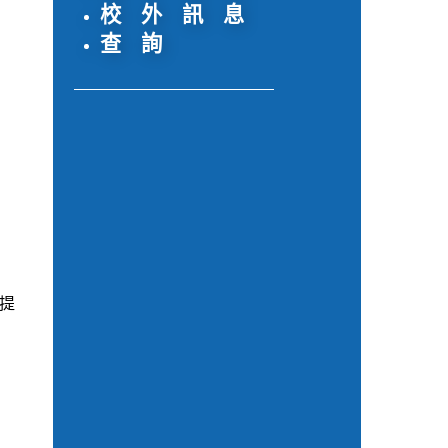
校 外 訊 息
查 詢
定提