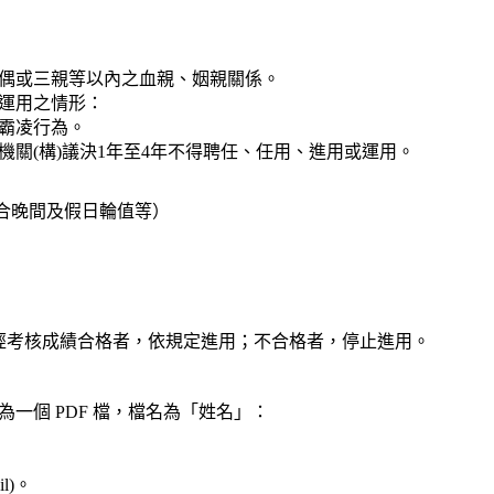
偶或三親等以內之血親、姻親關係。
運用之情形：
霸凌行為。
關(構)議決1年至4年不得聘任、任用、進用或運用。
合晚間及假日輪值等）
經考核成績合格者，依規定進用；不合格者，停止進用。
一個 PDF 檔，檔名為「姓名」：
l)。