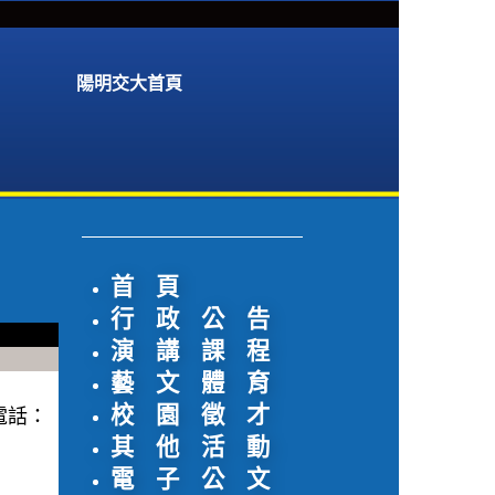
陽明交大首頁
首 頁
行 政 公 告
演 講 課 程
藝 文 體 育
校 園 徵 才
電話：
其 他 活 動
電 子 公 文