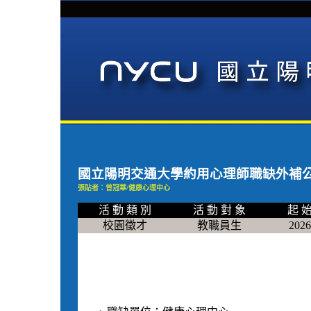
國立陽明交通大學約用心理師職缺外補
張貼者：曾冠華/健康心理中心
活 動 類 別
活 動 對 象
起 始
校園徵才
教職員生
2026