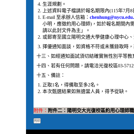
生涯規劃。
上述資料電子檔請於報名期限內(115年7月8日
E-mail 至承辦人信箱：
chenhung@nycu.edu
小明，應徵約用心理師)，如於報名期間內
請以此封文件為主」。
或郵寄至國立陽明交通大學健康心理中心、
擇優通知面談，如資格不符或未獲錄取時，
十三、如經通知面試須切結確實無性別平等教
十四、若有任何問題，請電洽光復校區03-57121
十五、備註：
正取1名，得備取至多2名。
本次甄選結果如無適當人員，得予從缺。
附件：
附件二：陽明交大光復校區約用心理師職缺公告