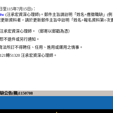
至115年7月15日)：
.tw
(汪承宏資深心理師)。郵件主旨請註明「姓名+應徵職缺」(例
需更新資料者，請於更新郵件主旨中註明「姓名+報名資料第○次
汪承宏資深心理師。（郵寄以郵戳為憑）
恕不退件或另行通知。
育法所訂不得聘任、任用、進用或運用之情事。
21轉51320 汪承宏資深心理師。
(稿)1150708