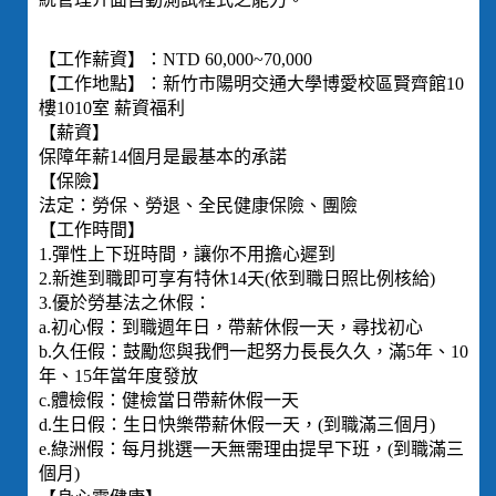
【工作薪資】：NTD 60,000~70,000
【工作地點】：新竹市陽明交通大學博愛校區賢齊館10
樓1010室 薪資福利
【薪資】
保障年薪14個月是最基本的承諾
【保險】
法定：勞保、勞退、全民健康保險、團險
【工作時間】
1.彈性上下班時間，讓你不用擔心遲到
2.新進到職即可享有特休14天(依到職日照比例核給)
3.優於勞基法之休假：
a.初心假：到職週年日，帶薪休假一天，尋找初心
b.久任假：鼓勵您與我們一起努力長長久久，滿5年、10
年、15年當年度發放
c.體檢假：健檢當日帶薪休假一天
d.生日假：生日快樂帶薪休假一天，(到職滿三個月)
e.綠洲假：每月挑選一天無需理由提早下班，(到職滿三
個月)