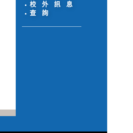
校 外 訊 息
查 詢