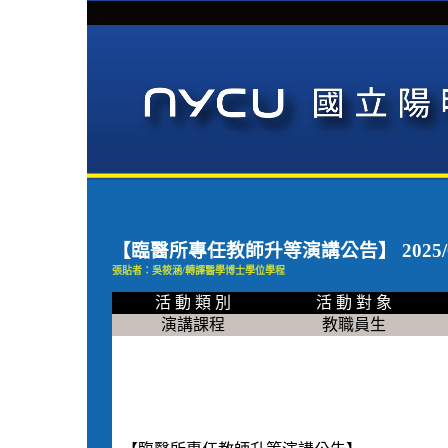
【臨醫所專任教師升等演講公告】 2025/​03​/13
張貼者：吳筱涵/轉譯醫學博士學位學程
活 動 類 別
活 動 對 象
演講課程
教職員生