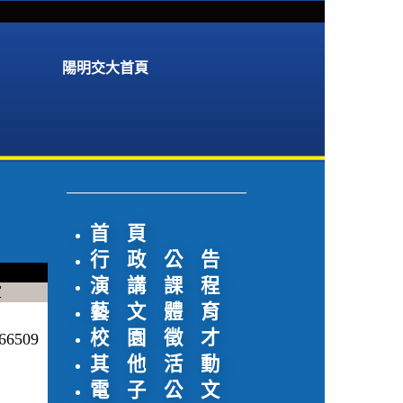
陽明交大首頁
首 頁
行 政 公 告
演 講 課 程
室
藝 文 體 育
校 園 徵 才
509
其 他 活 動
電 子 公 文